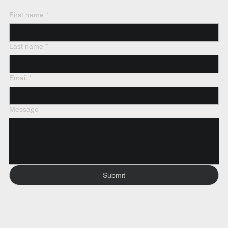
First name
*
Last name
*
Email
*
Message
Submit